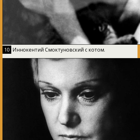
10
Иннокентий Смоктуновский с котом.