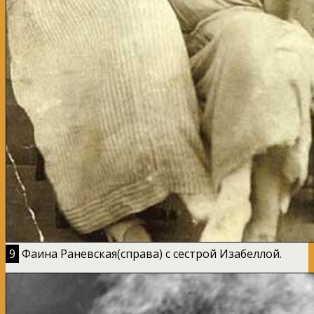
9
Фаина Раневская(справа) с сестрой Изабеллой.