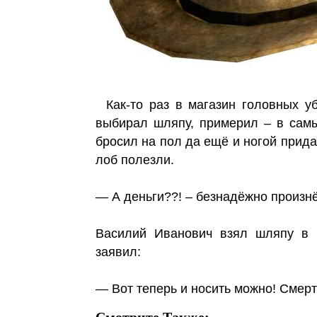
Как-то раз в магазин головных у
выбирал шляпу, примерил – в самы
бросил на пол да ещё и ногой прида
лоб полезли.
— А деньги??! – безнадёжно произнё
Василий Иванович взял шляпу в р
заявил:
— Вот теперь и носить можно! Смер
Смотрите Также: