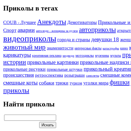
Приколы в тегах
Анекдоты
Прикольные и
Демотиваторы
COUB - Лучшее
автоприколы
аварии
Спорт
аткрыт
автоледи - женщины за рулем
видеоприколы
девушки 18
города и страны
жен
животный мир
знаменитости
кино
интересные факты
катастрофы
пр
карикатуры
креативная реклама
мотоциклы
мужчины
мульты
медведи
истории
прикольные картинки
прикольные надписи 
прикольный креати
прикольные рисунки
прикольные штучки
происшествия
смешные ком
ретроспектива
розыгрыши
самолеты
фишки
смешные коты
собаки
трюки
уголки мира
туризм
приколы
Найти приколы