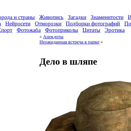
орода и страны
Живопись
Загадки
Знаменитости
И
а
Нейросети
Отморозки
Подборки фотографий
По
Спорт
Фотожаба
Фотоприколы
Цитаты
Эротика
«
Анекдоты
Неожиданная встреча в парке
»
Дело в шляпе