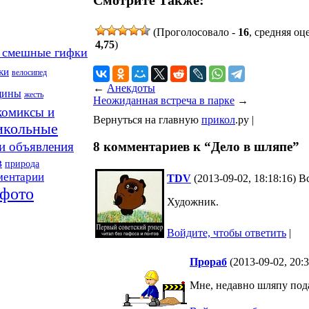
(Проголосовало -
16
, средняя оц
4,75
)
 смешные гифки
ки
велосипед
←
Анекдоты
щины
жесть
Неожиданная встреча в парке
→
комиксы и
Вернуться на главную
прикол
.ру |
икольные
8 комментариев к “Дело в шляпе”
и объявления
в
природа
ментарии
TDV
(2013-09-02, 18:18:16) 
фото
Художник.
Войдите, чтобы ответить
|
Прораб
(2013-09-02, 20:
Мне, недавно шляпу под