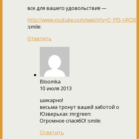
все для вашего удовольствия —
http://www.youtube.com/watch?v=Q_PfS-J4YQ0
:smile:
Ответить
Bloomka
10 июля 2013
шикарно!
весьма тронут вашей заботой о
Юзверьках :mrgreen:
Огромное спасябО! :smile:
Ответить