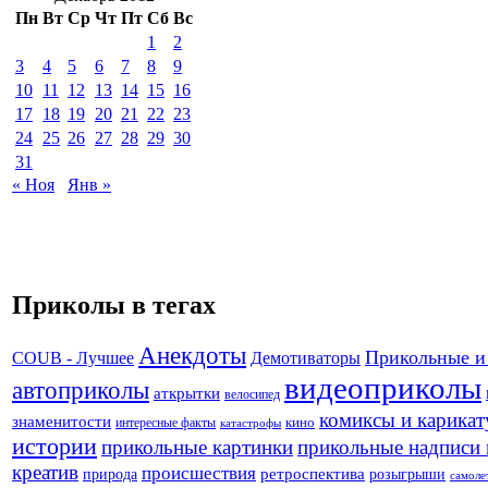
Пн
Вт
Ср
Чт
Пт
Сб
Вс
1
2
3
4
5
6
7
8
9
10
11
12
13
14
15
16
17
18
19
20
21
22
23
24
25
26
27
28
29
30
31
« Ноя
Янв »
Приколы в тегах
Анекдоты
Прикольные и
Демотиваторы
COUB - Лучшее
видеоприколы
автоприколы
аткрытки
велосипед
комиксы и карика
знаменитости
кино
интересные факты
катастрофы
истории
прикольные картинки
прикольные надписи 
креатив
происшествия
природа
ретроспектива
розыгрыши
самоле