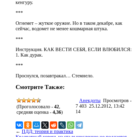
кенгуру.
***
Огнемет – жуткое оружие. Но в таком декабре, как
сейчас, водомет не менее кошмарная штука.
***
Инструкция. КАК ВЕСТИ СЕБЯ, ЕСЛИ ВЛЮБИЛСЯ:
1. Как дурак.
***
Проснулся, позавтракал… Стемнело.
Смотрите Также:
Анекдоты
Просмотров -
7 403 25.12.2012, 13:42
(Проголосовало -
42
,
14
средняя оценка -
4,36
)
←
ПДД: теория и практика
Квадратный корень из ста вычислению не поддается
→