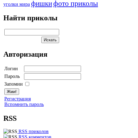
фото приколы
фишки
уголки мира
Найти приколы
Авторизация
Логин
Пароль
Запомни
Регистрация
Вспомнить пароль
RSS
RSS приколов
RSS комментов