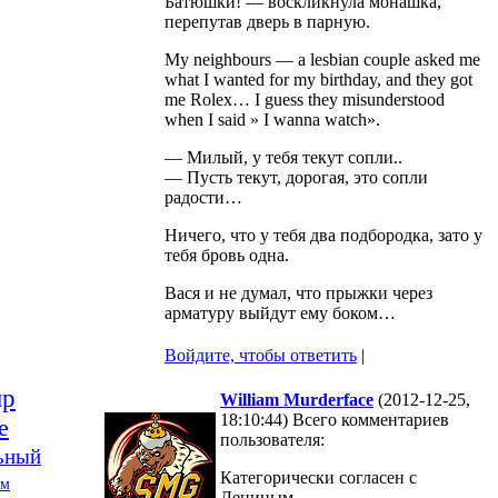
Батюшки! — воскликнула монашка,
перепутав дверь в парную.
My neighbours — a lesbian couple asked me
what I wanted for my birthday, and they got
me Rolex… I guess they misunderstood
when I said » I wanna watch».
— Милый, у тебя текут сопли..
— Пусть текут, дорогая, это сопли
радости…
Ничего, что у тебя два подбородка, зато у
тебя бровь одна.
Вася и не думал, что прыжки через
арматуру выйдут ему боком…
Войдите, чтобы ответить
|
ир
William Murderface
(2012-12-25,
18:10:44) Всего комментариев
е
пользователя:
ьный
Категорически согласен с
зм
Лениным.