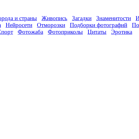
орода и страны
Живопись
Загадки
Знаменитости
И
а
Нейросети
Отморозки
Подборки фотографий
По
Спорт
Фотожаба
Фотоприколы
Цитаты
Эротика