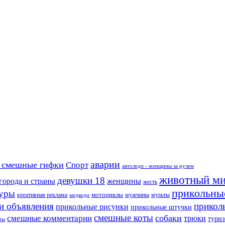
аварии
 смешные гифки
Спорт
автоледи - женщины за рулем
животный м
девушки 18
города и страны
женщины
жесть
прикольны
туры
креативная реклама
мотоциклы
мужчины
мульты
медведи
и объявления
прикол
прикольные рисунки
прикольные штучки
смешные коты
собаки
смешные комментарии
трюки
тури
ты