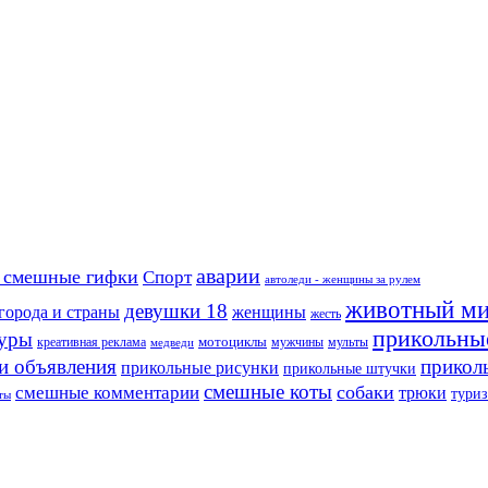
аварии
 смешные гифки
Спорт
автоледи - женщины за рулем
животный м
девушки 18
города и страны
женщины
жесть
прикольны
туры
креативная реклама
мотоциклы
мужчины
мульты
медведи
и объявления
прикол
прикольные рисунки
прикольные штучки
смешные коты
собаки
смешные комментарии
трюки
тури
ты