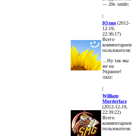
— 20е :smile:
|
Юлия
(2012-
12-19,
22:36:17)
Всего
комментариев
пользователя:
…Ну так мы
же на
Украине!
:razz:
|
William
Murderface
(2012-12-19,
22:39:22)
Всего
комментариев
пользователя: