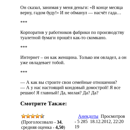
Он сказал, занимая у меня деньги: «В конце месяца
верну, гадом буду!» И не обманул — насчёт гада…
***
Корпоратив у работников фабрики по производству
туалетной бумаги прошёл как-то скомкано.
***
Интернет – он как женщина. Только им овладел, а он
уже овладевает тобой.
***
— А как вы строите свои семейные отношения?
— А у нас настоящий кондовый домострой! Я все
решаю! Я главный! Да, милая? Да? Да?
Смотрите Также:
Анекдоты
Просмотров
- 5 285 18.12.2012, 22:20
(Проголосовало -
34
,
19
средняя оценка -
4,50
)