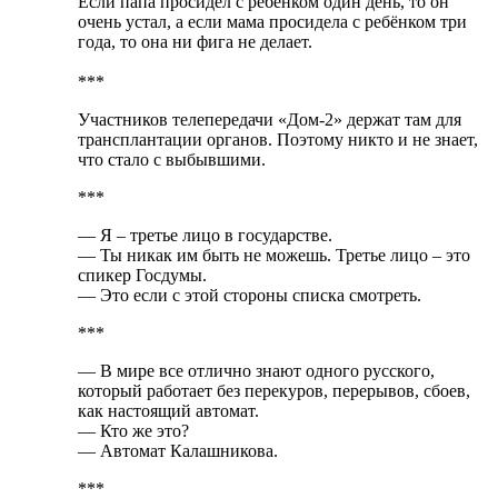
Если папа просидел с ребёнком один день, то он
очень устал, а если мама просидела с ребёнком три
года, то она ни фига не делает.
***
Участников телепередачи «Дом-2» держат там для
трансплантации органов. Поэтому никто и не знает,
что стало с выбывшими.
***
— Я – третье лицо в государстве.
— Ты никак им быть не можешь. Третье лицо – это
спикер Госдумы.
— Это если с этой стороны списка смотреть.
***
— В мире все отлично знают одного русского,
который работает без перекуров, перерывов, сбоев,
как настоящий автомат.
— Кто же это?
— Автомат Калашникова.
***