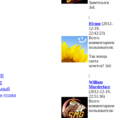
Замечтался
:lol:
|
Юлия
(2012-
12-19,
22:42:23)
Всего
комментариев
пользователя:
Так конца
света
хочется? :lol:
ир
|
е
William
Murderface
ьный
(2012-12-19,
уголки
зм
22:51:36)
Всего
комментариев
пользователя: