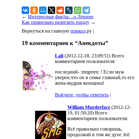
←
Интересные факты…о Ленине
Как правильно разрезать пиццу
→
Вернуться на главную
прикол
.ру |
19 комментариев к “Анекдоты”
Lali
(2012-12-18, 23:09:51) Всего
комментариев пользователя:
последний- :mrgreen: ! Если муж
уверен,что он в семье главный,то его
жена-мудрая женщина!
Войдите, чтобы ответить
|
William Murderface
(2012-12-
19, 01:50:20) Всего
комментариев пользователя:
Всё правильно говоришь,
продолжай в том же духе :lol: