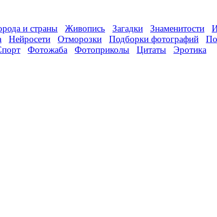
орода и страны
Живопись
Загадки
Знаменитости
И
а
Нейросети
Отморозки
Подборки фотографий
По
Спорт
Фотожаба
Фотоприколы
Цитаты
Эротика