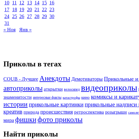
10
11
12
13
14
15
16
17
18
19
20
21
22
23
24
25
26
27
28
29
30
31
« Ноя
Янв »
Приколы в тегах
Анекдоты
Прикольные и
Демотиваторы
COUB - Лучшее
видеоприколы
автоприколы
аткрытки
велосипед
комиксы и карика
знаменитости
кино
интересные факты
катастрофы
истории
прикольные картинки
прикольные надписи 
креатив
происшествия
природа
ретроспектива
розыгрыши
самоле
фото приколы
фишки
мира
Найти приколы