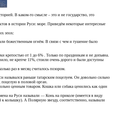
торией. В каком-то смысле – это и не государство, это
ктов в истории Руси: море. Приведём некоторые интересные
их эпох:
али божественным огнём. В связи с чем и тушение было
и крепостью от 1 до 6% . Только по праздникам и не допьяна.
ило, не крепче 11%, стоили очень дорого и были доступны
олько раз в месяц считалось позором.
си назывался раньше татарским поцелуем. Он довольно сильно
 поцелую в половой орган.
вольно ценным товаром. Кошка или собака ценились как один
ена на Руси называли — Конь на приколе (имеется в виду
 к колышку). А Полярную звезду, соответственно, называли