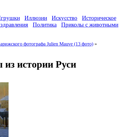
грушки
Иллюзии
Искусство
Историческое
здравления
Политика
Приколы с животными
рижского фотографа Julien Mauve (13 фото)
»
 из истории Руси