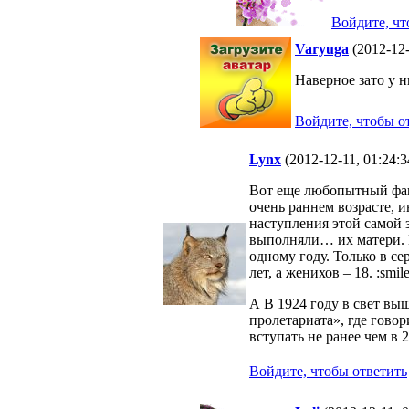
Войдите, чт
Varyuga
(2012-12-
Наверное зато у н
Войдите, чтобы о
Lynx
(2012-12-11, 01:24:
Вот еще любопытный фак
очень раннем возрасте, и
наступления этой самой 
выполняли… их матери. И
одному году. Только в с
лет, а женихов – 18. :smile
А В 1924 году в свет в
пролетариата», где говор
вступать не ранее чем в 20
Войдите, чтобы ответить