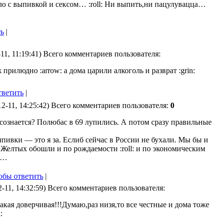
ло с выпивкой и сексом… :roll: Ни выпить,ни пацулувацца…
ть
|
11, 11:19:41) Всего комментариев пользователя:
 прилюдно :arrow: а дома царили алкоголь и разврат :grin:
тветить
|
2-11, 14:25:42) Всего комментариев пользователя:
0
 сознается? Полюбас в 69 лупились. А потом сразу правильные
ыпивки — это я за. Еслиб сейчас в России не бухали. Мы бы и
Желтых обошли и по рождаемости :roll: и по экономическим
м…
обы ответить
|
-11, 14:32:59) Всего комментариев пользователя:
кая доверчивая!!!Думаю,раз низя,то все честные и дома тоже
: