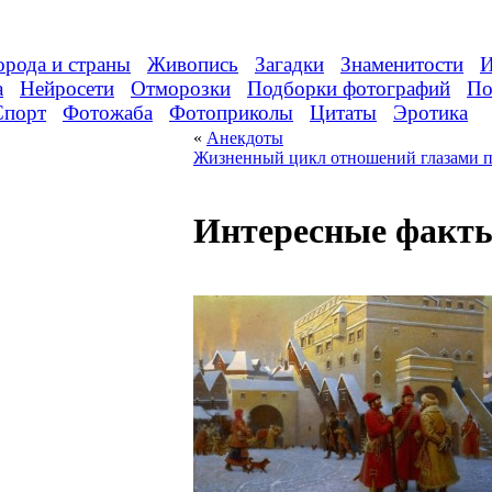
орода и страны
Живопись
Загадки
Знаменитости
И
а
Нейросети
Отморозки
Подборки фотографий
По
Спорт
Фотожаба
Фотоприколы
Цитаты
Эротика
«
Анекдоты
Жизненный цикл отношений глазами па
Интересные факты