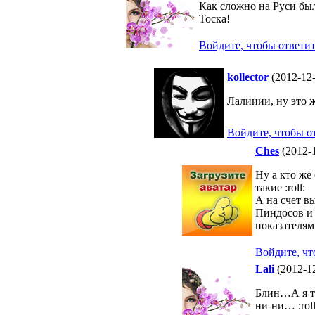
Как сложно на Руси бы
Тоска!
Войдите, чтобы ответи
kollector
(2012-12-
Лалииии, ну это ж
Войдите, чтобы о
Ches
(2012-1
Ну а кто же
такие :roll:
А на счет в
Пиндосов и 
показателя
Войдите, чт
Lali
(2012-12
Блин…А я та
ни-ни… :roll