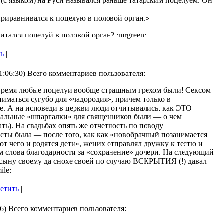
(с языком) на Руси назывался раньше татарским поцелуем. Он
приравнивался к поцелую в половой орган.»
читался поцелуй в половой орган? :mrgreen:
ть
|
01:06:30) Всего комментариев пользователя:
 время любые поцелуи вообще страшным грехом были! Сексом
иматься сугубо для «чадородия», причем только в
е. А на исповеди в церкви люди отчитывались, как ЭТО
иальные «шпаргалки» для священников были — о чем
ь). На свадьбах опять же отчетность по поводу
сты была — после того, как как «новобрачный позанимается
 от чего и родятся дети», жених отправлял дружку к тестю и
м слова благодарности за «сохранение» дочери. На следующий
«сыну своему да снохе своей по случаю ВСКРЫТИЯ (!) давал
ile:
ветить
|
26) Всего комментариев пользователя: