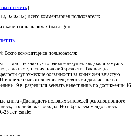
обы ответить
|
12, 02:02:32) Всего комментариев пользователя:
их кабинки на паромах были :grin:
тветить
|
34) Всего комментариев пользователя:
т — многие знают, что раньше девушек выдавали замуж в
ногда до наступления половой зрелости. Так вот, до
зрелости супружеские обязанности за юных жен зачастую
 такие теплые отношения тещ с зятьями длились не по
ередине 19 в. разрешили венчать невест лишь по достижении 16
:
ышла книга «Двенадцать половых заповедей революционного
илось, что любовь свободна. Но в брак рекомендовалось
-25 лет. :smile:
|