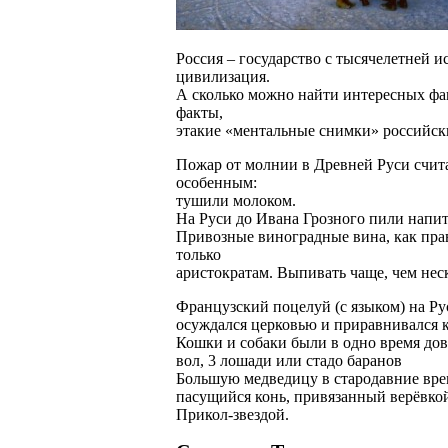
Россия – государство с тысячелетней ис
цивилизация.
А сколько можно найти интересных фа
факты,
этакие «ментальные снимки» российск
Пожар от молнии в Древней Руси счит
особенным:
тушили молоком.
На Руси до Ивана Грозного пили напитк
Привозные виноградные вина, как прав
только
аристократам. Выпивать чаще, чем неск
Французский поцелуй (с языком) на Ру
осуждался церковью и приравнивался к
Кошки и собаки были в одно время до
вол, 3 лошади или стадо баранов
Большую медведицу в стародавние врем
пасущийся конь, привязанный верёвкой
Прикол-звездой.