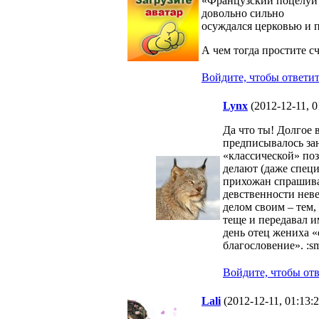
«Французский поцелуй 
довольно сильно
осуждался церковью и 
А чем тогда простите с
Войдите, чтобы ответи
Lynx
(2012-12-11, 
Да что ты! Долгое
предписывалось зан
«классической» поз
делают (даже спец
прихожан спрашиват
девственности неве
делом своим – тем,
теще и передавал и
день отец жениха 
благословение». :sm
Войдите, чтобы от
Lali
(2012-12-11, 01:13: