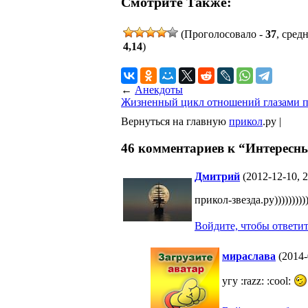
Смотрите Также:
(Проголосовало -
37
, сред
4,14
)
←
Анекдоты
Жизненный цикл отношений глазами па
Вернуться на главную
прикол
.ру |
46 комментариев к “Интересны
Дмитрий
(2012-12-10, 
прикол-звезда.ру)))))))))))
Войдите, чтобы ответи
мираслава
(2014-
угу :razz: :cool: