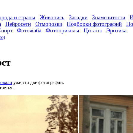
орода и страны
Живопись
Загадки
Знаменитости
И
а
Нейросети
Отморозки
Подборки фотографий
По
Спорт
Фотожаба
Фотоприколы
Цитаты
Эротика
то)
ост
ковали
уже эти две фотографии.
 третья…