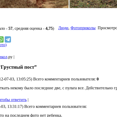
Люди
,
Фотоприколы
Просмотров
ало -
57
, средняя оценка -
4,75
)
ото)
икол
.ру |
“Грустный пост”
12-07-03, 13:05:25) Всего комментариев пользователя:
0
ткать некому было последние две, с пульта все. Действительно г
чтобы ответить
|
-03, 13:31:17) Всего комментариев пользователя:
что на последнем фото нет ребенка.