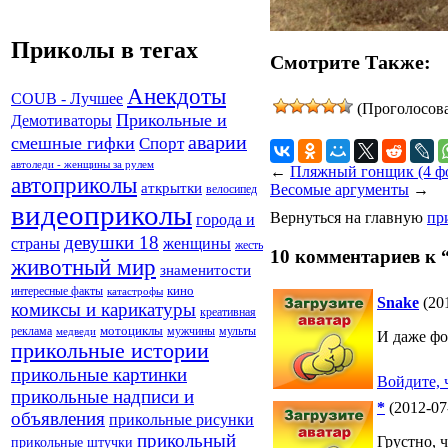
Приколы в тегах
Смотрите Также:
Анекдоты
COUB - Лучшее
(Проголосов
Прикольные и
Демотиваторы
аварии
смешные гифки
Спорт
автоледи - женщины за рулем
←
Пляжный гонщик (4 ф
автоприколы
аткрытки
Весомые аргументы
→
велосипед
видеоприколы
Вернуться на главную
пр
города и
девушки 18
страны
женщины
жесть
10 комментариев к 
животный мир
знаменитости
кино
интересные факты
катастрофы
Snake
(20
комиксы и карикатуры
креативная
реклама
мотоциклы
мужчины
мульты
медведи
И даже фо
прикольные истории
прикольные картинки
Войдите, 
прикольные надписи и
*
(2012-07
объявления
прикольные рисунки
прикольный
Грустно, 
прикольные штучки