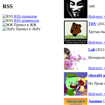
RSS
:sad:
RSS приколов
Войдите, 
RSS комментов
TDV
(2012
Прикол в ЖЖ
Прикол в ЛиРу
Третью бы 
Войдите, 
Lali
(2012-
Интересно
Войдите, 
ciborg81 
На Уроде 
Войдите, 
Аноним
(