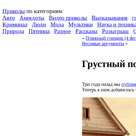
Приколы
по категориям:
Авто
Анекдоты
Видео приколы
Высказывания
г
Криминал
Люди
Мода
Мультики
Наука и техник
Природа
Пятница
Разное
Рассказы
Розыгрыш
«
Пляжный гонщик (4 фо
Весомые аргументы
»
Грустный п
Три года назад мы
публи
Теперь к ним добавилась