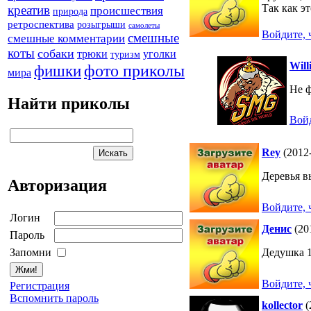
Так как эт
креатив
происшествия
природа
ретроспектива
розыгрыши
самолеты
Войдите, 
смешные
смешные комментарии
коты
собаки
трюки
уголки
туризм
Will
фото приколы
фишки
мира
Не ф
Найти приколы
Войд
Rey
(2012-
Деревья в
Авторизация
Войдите, 
Логин
Денис
(20
Пароль
Запомни
Дедушка 
Войдите, 
Регистрация
Вспомнить пароль
kollector
(