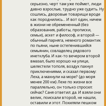
серьезно, черт там уже поймет, люди
давно взрослые, трудно уже судить. Ну
сошлись, дворовые товарищи вроде
как породнились… И вот один, ничем
в жизни не обремененный (без
образования, работы, прописки,
семьи), аскет и философ, и второй —
обычный парняга, немного романтик
по пьяни, ныне остепенившийся
семьянин, совладелец рядового
инетклуба. И как-то вечером второй
вмазал, было хорошо на улице,
шелестели тополя, воздух пахнул
приключениями, и сказал первому:
Леха, а махнули на море? {до моря
менее 200 км} Лехе по жизни все
параллельно, он только спросил:
сейчас? Саня ответил: да. И взяли они
велик, поискали второй, не нашли,
оставили и этот. Похиляли пешком