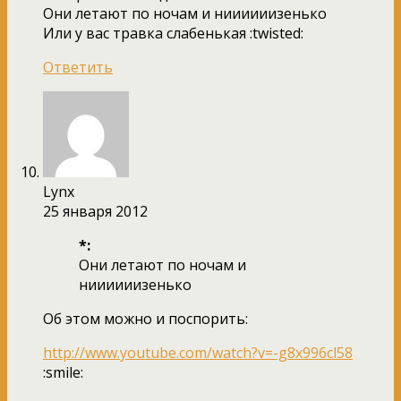
Они летают по ночам и ниииииизенько
Или у вас травка слабенькая :twisted:
Ответить
Lynx
25 января 2012
*:
Они летают по ночам и
ниииииизенько
Об этом можно и поспорить:
http://www.youtube.com/watch?v=-g8x996cl58
:smile: