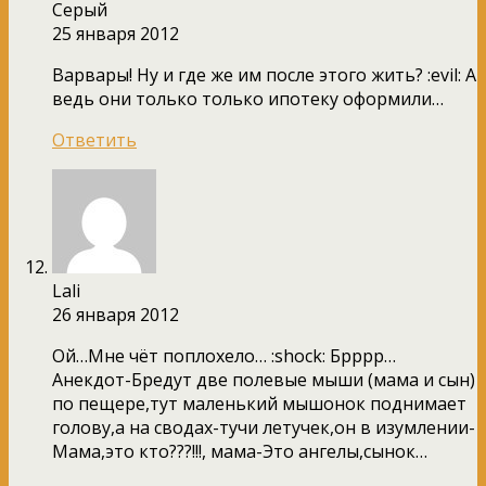
Серый
25 января 2012
Варвары! Ну и где же им после этого жить? :evil: А
ведь они только только ипотеку оформили…
Ответить
Lali
26 января 2012
Ой…Мне чёт поплохело… :shock: Брррр…
Анекдот-Бредут две полевые мыши (мама и сын)
по пещере,тут маленький мышонок поднимает
голову,а на сводах-тучи летучек,он в изумлении-
Мама,это кто???!!!, мама-Это ангелы,сынок…