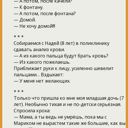
— А потом, после качели?
— К фонтану.
— А потом, после фонтана?
— Домой.
— Не хочу домой!!!
* * *
Собираемся с Надей (8 лет) в поликлинику
сдавать анализ крови.
— А из какого пальца будут брать кровь?
— Из какого пожелаешь.
Приближает руки к лицу, усиленно шевелит
пальцами… Вздыхает:
— У меня нет желающих.
* * *
Только что пришла ко мне моя младшая дочь (7
лет). Необычно тихая и не по-детски серьёзная.
Спросила кроха:
— Мама, а ты ведь не умрёшь, пока мы с
Мариком не вырастем такие же большие, как вы