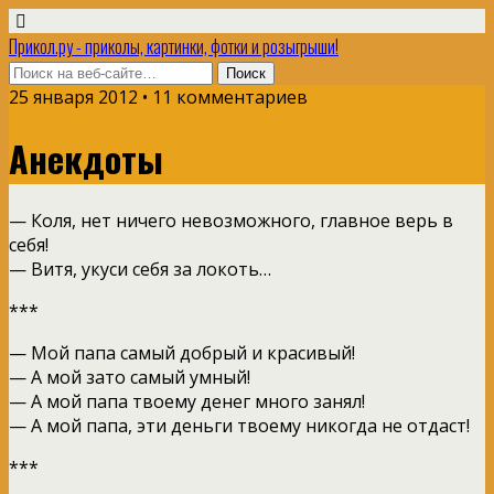
Прикол.ру - приколы, картинки, фотки и розыгрыши!
25 января 2012 • 11 комментариев
Анекдоты
— Коля, нет ничего невозможного, главное верь в
себя!
— Витя, укуси себя за локоть…
***
— Мой папа самый добрый и красивый!
— А мой зато самый умный!
— А мой папа твоему денег много занял!
— А мой папа, эти деньги твоему никогда не отдаст!
***