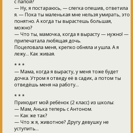
с папой?
— Ну, я постараюсь, — слегка опешив, ответила
я. — Пока ты маленькая мне нельзя умирать, это
понятно. А когда ты вырастешь большая,
можно?
— Что ты, мамочка, когда я вырасту — нужно! —
припечатала любящая дочь.
Поцеловала меня, крепко обняла и ушла. А я
лежу… Как живая.
* * *
— Мама, когда я вырасту, у меня тоже будет
дочка. Утром я отведу её в садик, а потом ты
отведёшь меня на работу…
* * *
Приходит мой ребёнок (2 класс) из школы:
— Мам, Анька теперь с Антоном.
— Как же так?
— Что ж я, животное? Другу девушку не
уступить…