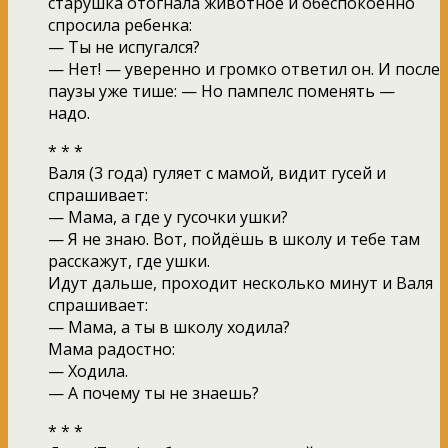
старушка отогнала животное и обеспокоенно
спросила ребенка:
— Ты не испугался?
— Нет! — уверенно и громко ответил он. И после
паузы уже тише: — Но пампелс поменять —
надо.
* * *
Валя (3 года) гуляет с мамой, видит гусей и
спрашивает:
— Мама, а где у гусочки ушки?
— Я не знаю. Вот, пойдёшь в школу и тебе там
расскажут, где ушки.
Идут дальше, проходит несколько минут и Валя
спрашивает:
— Мама, а ты в школу ходила?
Мама радостно:
— Ходила.
— А почему ты не знаешь?
* * *