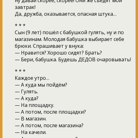
ну давай скорее, скорее! Они же съедят мой
завтрак!
Да, дружба, оказывается, опасная штука…
* * *
Сын (9 лет) пошёл с бабушкой гулять, ну и по
магазинам. Молодая бабушка выбирает себе
брюки. Спрашивает у внука:
— Нравится? Хорошо сидят? Брать?
— Бери, бабушка. Будешь ДЕДОВ очаровывать!
* * *
Каждое утро…
— А куда мы пойдём?
— Гулять.
— А куда?
— На площадку.
— А потом, после площадки?
— В магазин.
— А потом, после магазина?
— На качели.