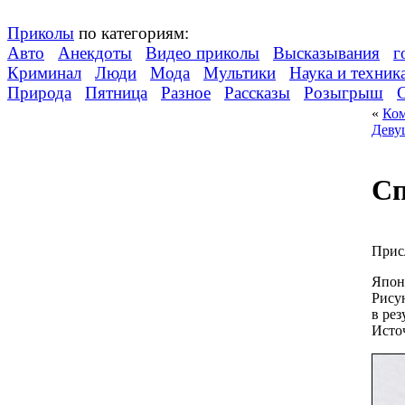
Приколы
по категориям:
Авто
Анекдоты
Видео приколы
Высказывания
г
Криминал
Люди
Мода
Мультики
Наука и техник
Природа
Пятница
Разное
Рассказы
Розыгрыш
«
Ком
Девуш
Сп
Прис
Япон
Рису
в ре
Исто