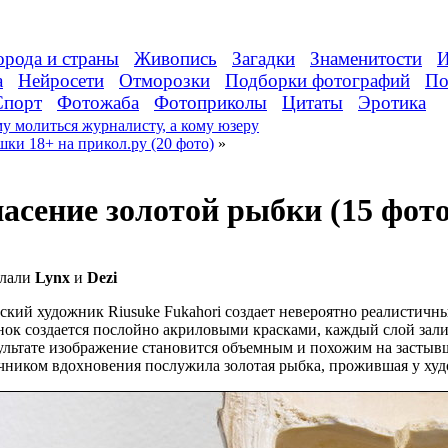
орода и страны
Живопись
Загадки
Знаменитости
И
а
Нейросети
Отморозки
Подборки фотографий
По
Спорт
Фотожаба
Фотоприколы
Цитаты
Эротика
у молиться журналисту, а кому юзеру
ки 18+ на прикол.ру (20 фото)
»
асение золотой рыбки (15 фото
лали
Lynx
и
Dezi
ский художник Riusuke Fukahori создает невероятно реалистичн
нок создается послойно акриловыми красками, каждый слой зали
зультате изображение становится объемным и похожим на засты
чником вдохновения послужила золотая рыбка, прожившая у худо