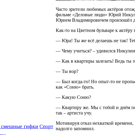
Часто зрители любимых актёров отож
фильме «Деловые люди» Юрий Никулин
Юрием Владимировичем произошёл до
Как-то на Цветном бульваре к актёру
— Юра! Ты же всё делаешь не так! Теб
— Чему учиться? – удивился Никулин
— Как в квартиры залезать! Ведь ты 
— Ты вор?
— Был когда-то! Но опыт-то не проп
как «Соню» брать.
— Какую Соню?
— Квартиру же. Мы с тобой и днём по
так – артиста учу.
Мотивируя отказ нехваткой времени,
 смешные гифки
Спорт
надолго запомнил.