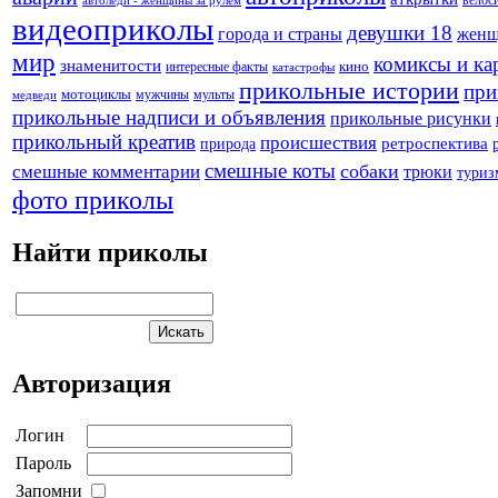
велос
автоледи - женщины за рулем
видеоприколы
девушки 18
города и страны
жен
мир
комиксы и ка
знаменитости
кино
интересные факты
катастрофы
прикольные истории
при
мотоциклы
мужчины
мульты
медведи
прикольные надписи и объявления
прикольные рисунки
прикольный креатив
происшествия
природа
ретроспектива
смешные коты
собаки
смешные комментарии
трюки
туриз
фото приколы
Найти приколы
Авторизация
Логин
Пароль
Запомни