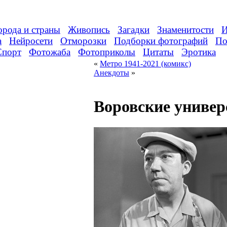
орода и страны
Живопись
Загадки
Знаменитости
И
а
Нейросети
Отморозки
Подборки фотографий
По
Спорт
Фотожаба
Фотоприколы
Цитаты
Эротика
«
Метро 1941-2021 (комикс)
Анекдоты
»
Воровские униве