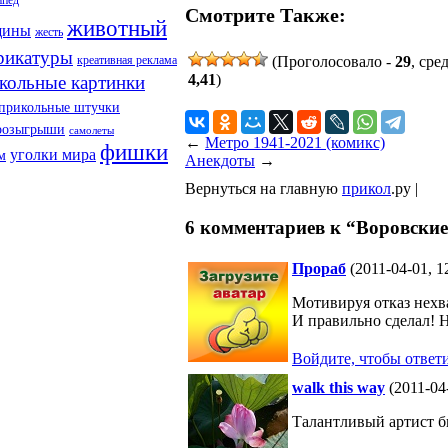
ипед
Смотрите Также:
животный
щины
жесть
рикатуры
креативная реклама
(Проголосовало -
29
, сре
4,41
)
кольные картинки
прикольные штучки
розыгрыши
самолеты
←
Метро 1941-2021 (комикс)
фишки
уголки мира
м
Анекдоты
→
Вернуться на главную
прикол
.ру |
6 комментариев к “Воровские
Прораб
(2011-04-01, 1
Мотивируя отказ нехв
И правильно сделал! Н
Войдите, чтобы ответ
walk this way
(2011-04
Талантливый артист 