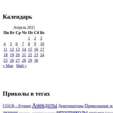
Календарь
Апрель 2011
Пн
Вт
Ср
Чт
Пт
Сб
Вс
1
2
3
4
5
6
7
8
9
10
11
12
13
14
15
16
17
18
19
20
21
22
23
24
25
26
27
28
29
30
« Мар
Май »
Приколы в тегах
Анекдоты
Прикольные и
Демотиваторы
COUB - Лучшее
автоприколы
аварии
аткрытки