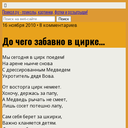
Прикол.ру - приколы, картинки, фотки и розыгрыши!
16 ноября 2010 • 8 комментариев
До чего забавно в цирке…
Мы сегодня в цирк поедем!
На арене нынче снова
С дрессированным Медведем
Укротитель дядя Вова.
От восторга цирк немеет.
Хохочу, держась за папу,
А Медведь рычать не смеет,
Лишь сосет потешно лапу,
Сам себя берет за шкирки,
Важно кланяется детям.