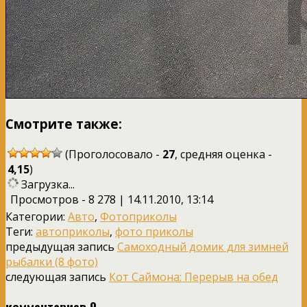
Смотрите также:
(Проголосовало -
27
, средняя оценка -
4,15
)
Загрузка...
Просмотров - 8 278 | 14.11.2010, 13:14
Категории:
Авто
,
Фотоприколы
Теги:
автоприколы
,
фото приколы
предыдущая запись
Самоходный домик для зимней
рыбалки (8 фото)
следующая запись
Кот Саймона: Перерыв на обед
комментариев 9