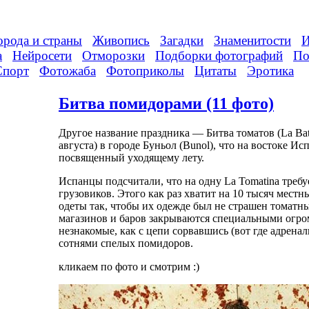
орода и страны
Живопись
Загадки
Знаменитости
И
а
Нейросети
Отморозки
Подборки фотографий
По
Спорт
Фотожаба
Фотоприколы
Цитаты
Эротика
Битва помидорами (11 фото)
Другое название праздника — Битва томатов (La Bata
августа) в городе Буньол (Bunol), что на востоке 
посвященный уходящему лету.
Испанцы подсчитали, что на одну La Tomatina требу
грузовиков. Этого как раз хватит на 10 тысяч мест
одеты так, чтобы их одежде был не страшен томатны
магазинов и баров закрываются специальными огр
незнакомые, как с цепи сорвавшись (вот где адренал
сотнями спелых помидоров.
кликаем по фото и смотрим :)