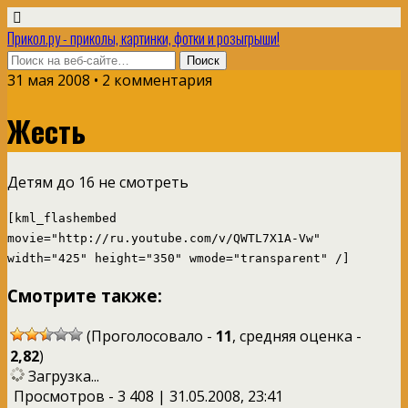
Прикол.ру - приколы, картинки, фотки и розыгрыши!
31 мая 2008 • 2 комментария
Жесть
Детям до 16 не смотреть
[kml_flashembed
movie="http://ru.youtube.com/v/QWTL7X1A-Vw"
width="425" height="350" wmode="transparent" /]
Смотрите также:
(Проголосовало -
11
, средняя оценка -
2,82
)
Загрузка...
Просмотров - 3 408 | 31.05.2008, 23:41