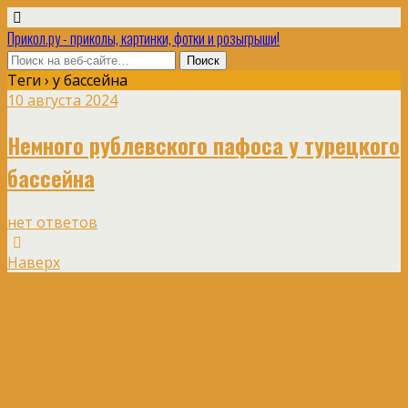
Прикол.ру - приколы, картинки, фотки и розыгрыши!
Теги › у бассейна
10 августа 2024
Немного рублевского пафоса у турецкого
бассейна
нет ответов
Наверх