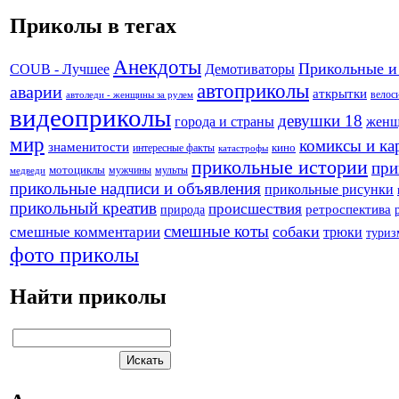
Приколы в тегах
Анекдоты
Прикольные и
Демотиваторы
COUB - Лучшее
автоприколы
аварии
аткрытки
велос
автоледи - женщины за рулем
видеоприколы
девушки 18
города и страны
жен
мир
комиксы и ка
знаменитости
кино
интересные факты
катастрофы
прикольные истории
при
мотоциклы
мужчины
мульты
медведи
прикольные надписи и объявления
прикольные рисунки
прикольный креатив
происшествия
природа
ретроспектива
смешные коты
собаки
смешные комментарии
трюки
туриз
фото приколы
Найти приколы