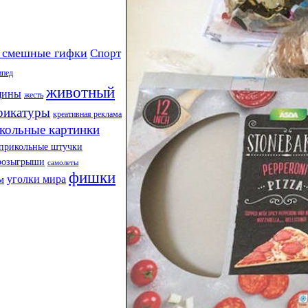
 смешные гифки
Спорт
ипед
животный
щины
жесть
рикатуры
креативная реклама
кольные картинки
прикольные штучки
розыгрыши
самолеты
фишки
уголки мира
м