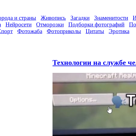
орода и страны
Живопись
Загадки
Знаменитости
И
а
Нейросети
Отморозки
Подборки фотографий
По
Спорт
Фотожаба
Фотоприколы
Цитаты
Эротика
Технологии на службе че