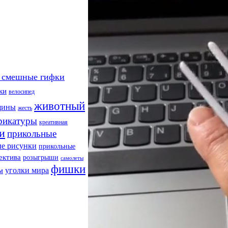
 смешные гифки
ки
велосипед
животный
щины
жесть
рикатуры
креативная
и
прикольные
е рисунки
прикольные
ектива
розыгрыши
самолеты
фишки
уголки мира
м