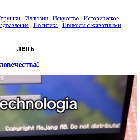
грушки
Иллюзии
Искусство
Историческое
здравления
Политика
Приколы с животными
лень
ловечества!