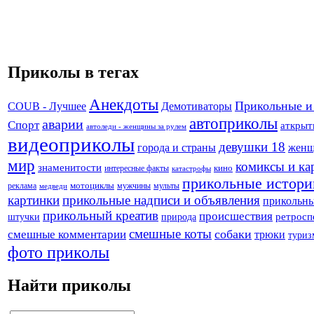
Приколы в тегах
Анекдоты
Прикольные и
Демотиваторы
COUB - Лучшее
автоприколы
аварии
Спорт
аткрыт
автоледи - женщины за рулем
видеоприколы
девушки 18
города и страны
жен
мир
комиксы и ка
знаменитости
кино
интересные факты
катастрофы
прикольные истори
реклама
мотоциклы
мужчины
мульты
медведи
картинки
прикольные надписи и объявления
прикольны
прикольный креатив
происшествия
штучки
природа
ретросп
смешные коты
собаки
смешные комментарии
трюки
туриз
фото приколы
Найти приколы