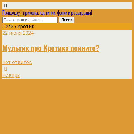
Прикол.ру - приколы, картинки, фотки и розыгрыши!
Теги › кротик
22 июня 2024
Мультик про Кротика помните?
нет ответов
Наверх