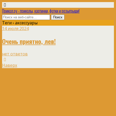
Прикол.ру - приколы, картинки, фотки и розыгрыши!
Теги › аксессуары
14 июля 2024
Очень приятно, лев!
нет ответов
Наверх